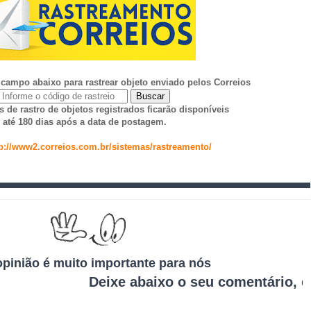
 campo abaixo para rastrear objeto enviado pelos Correios
Buscar
 de rastro de objetos registrados ficarão disponíveis
até 180 dias após a data de postagem.
tp://www2.correios.com.br/sistemas/rastreamento/
opinião é muito importante para nós
Deixe abaixo o seu comentário, dúvida
na, Reclame Aqui, confiabilidade, é Bom, Avaliação, Reputação"