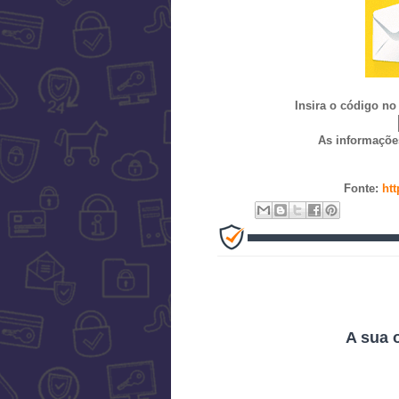
Insira o código no
As informações
Fonte:
ht
A sua 
"Yahoo, Vale a Pe